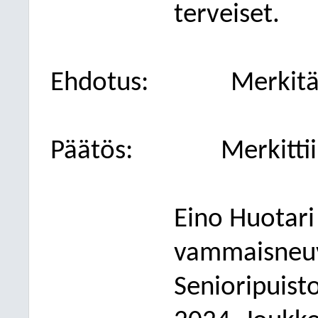
terveiset.
E
hdotus
:
Merkitä
Päätös
:
Merkittii
Eino Huotari
vammaisneuv
Senioripuist